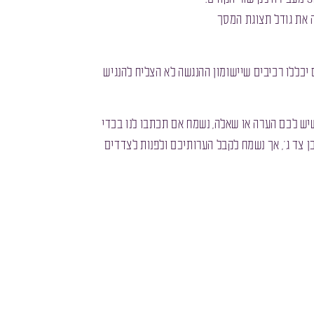
ב בו חלקים מסוימים בדפי תוכן דינמיים יכללו רכיבים שיישומון ההנגשה לא הצליח להנגיש
יש לכם הערה או שאלה, נשמח אם תכתבו לנו בכדי
ן צד ג’, אך נשמח לקבל הערותיכם ולפנות לצדדים