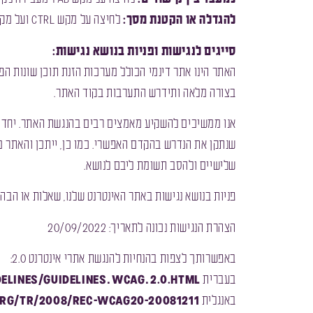
להגדלה או הקטנת מסך:
לחיצה על מקש Ctrl ועל מקש + מגדילה את גודל תצוגת המסך, לחיצה על מקש Ctrl ועל מקש – מקטינה את גודל תצוגת המסך
סייגים לנגישות ופניות בנושא נגישות:
בצורה מלאה ותידרש התערבות בקוד האתר.
אנו ממשיכים להשקיע מאמצים רבים בהנגשת האתר. יחד אם
שנתקן את הנדרש בהקדם האפשרי. כמו כן, ייתכן והאתר מצ
שלישיים ולהסב תשומת ליבם לנושא.
פניות בנושא נגישות באתר האינטרנט שלנו, שאלות או הבה
הצהרת הנגישות נכונה לתאריך: 20/09/2022
באפשרותך לצפות בהנחיות להנגשת אתרי אינטרנט 2.0:
בעברית
0.html
delines/guidelines_WCAG_2.
באנגלית
2008/REC-WCAG20-20081211
rg/TR/