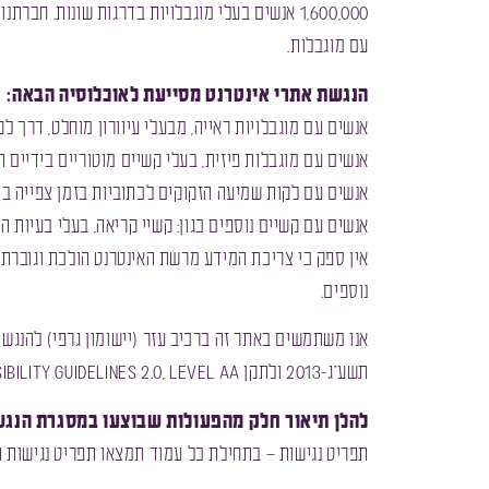
1,600,000 אנשים בעלי מוגבלויות בדרגות שונות.
עם מוגבלות.
הנגשת אתרי אינטרנט מסייעת לאוכלוסיה הבאה:
אנשים עם מוגבלויות ראייה, מבעלי עיוורון מוחלט, דרך לקו
אנשים עם מוגבלות פיזית, בעלי קשיים מוטוריים בידיים
אנשים עם לקות שמיעה הזקוקים לכתוביות בזמן צפייה בס
אנשים עם קשיים נוספים כגון: קשיי קריאה, בעלי בעיות הבנ
אין ספק כי צריכת המידע מרשת האינטרנט הולכת וגוברת ב
נוספים.
אנו משתמשים באתר זה ברכיב עזר (יישומון גרפי) להנגשת
תשע”ג-2013 ולתקן W3C’s Web Content Accessibility Guidelines 2.0, level AA.
להלן תיאור חלק מהפעולות שבוצעו במסגרת הנג
תפריט נגישות – בתחילת כל עמוד תמצאו תפריט נגישות 