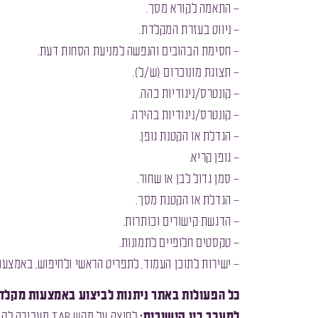
– התאמה לקורא מסך.
– ניווט בעזרת המקלדת.
– חסימת הבהובים והנפשה למניעת הסחות דעת.
– תצוגת מונוכרום (ש/ל).
– קונטרס/ניגודיות כהה.
– קונטרס/ניגודיות בהירה.
– הגדלת או הקטנת גופן.
– גופן קריא.
– סמן גדול לבן או שחור.
– הגדלת או הקטנת מסך.
– הדגשת קישורים וכותרות.
– טקסטים חלופיים לתמונות.
– ישירות לתוכן העמוד, לתפריט הראשי ולחיפוש, באמצע
כל הפעולות באתר ניתנות לביצוע באמצעות מקלדת
למעבר בין קישורים:
לחיצה על מקש Tab מעבירה לקישור הבא ולחיצה על מקש Enter מפעילה את הקישור. לחיצה על Shift-Tab מעבירה לקישור הקודם.