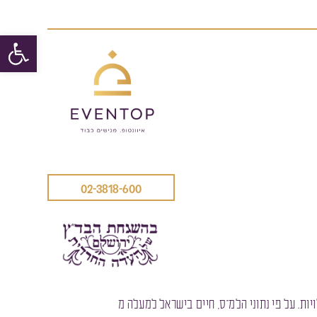
פתח סרגל
להזמנות
02-3818-600
יות. על פי נתוני הלמ”ס, חיים בישראל למעלה מ