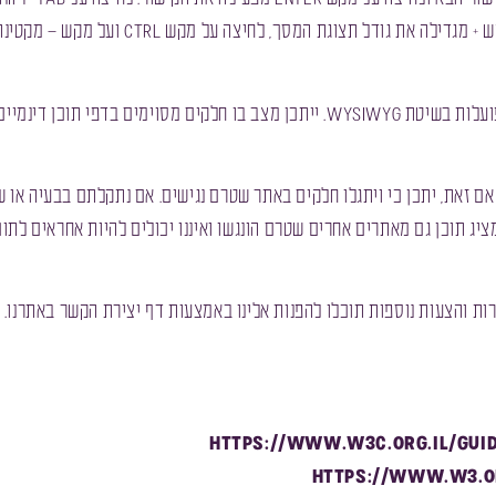
האתר הינו אתר דינמי הכולל מערכות הזנת תוכן שונות הפועלות בשיטת WYSIWYG. ייתכן מצ
 זאת, יתכן כי ויתגלו חלקים באתר שטרם נגישים. אם נתקלתם בבעיה או ש
יג תוכן גם מאתרים אחרים שטרם הונגשו ואיננו יכולים להיות אחראים לתוכ
רות והצעות נוספות תוכלו להפנות אלינו באמצעות דף יצירת הקשר באתרנו.
https://www.w3c.org.il/
gui
https://www.w3.o