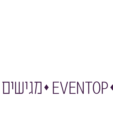
ם כבוד
eventop
♦
♦