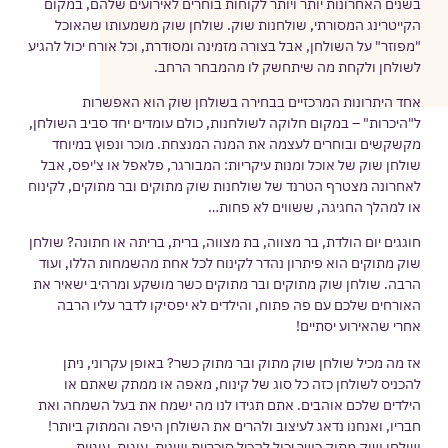
בשנים האחרונות יותר ויותר לקוחות בוחרים לאירועים שלהם, במקום
הקייטרינג המסורתי, שולחנות שוק. שולחן שוק משמעותו שהאוכל
"מפוזר" על השולחן, אבל בצורה מזמינה ומסודרת, וכל אורח יכול להגיע
לשולחן ולקחת מה שיתחשק לו מהמבחר הרחב.
אחד היתרונות המרכזיים בבחירה בשולחן שוק הוא האפשרות
ל"היכרות" – במקום חלוקה לשולחנות, כולם עומדים יחד סביב השולחן,
מקשקשים ובוחרים לעצמה את המנה המנצחת. מוכר ונפוץ במיוחד
שולחן שוק של אוכל ומנות עיקריות: המבורגר, פלאפל או צ'יפס, אבל
לאחרונה מצטרף הטרנד של שולחנות שוק מתוקים ובר מתוקים, לקינוח
או למהלך החגיגה, ששווים לא פחות…
חוגגים יום הולדת, בר מצווה, בת מצווה, ברית, בריתה או חתונה? שולחן
שוק מתוקים הוא פיתרון נהדר לקינוח לכל אחת מהשמחות הללו, ועוד
הרבה. שולחן שוק מתוקים ובר מתוקים כשר מושקע ומרהיב ישאיר את
האורחים שלכם עם פה פתוח, והילדים לא יפסיקו לדבר עליו הרבה
אחרי שהאירוע יסתיים!
אז מה מכיל שולחן שוק מתוק ובר מתוק כשר? באופן עקרוני, ניתן
להכניס לשולחן כזה כל סוג של קינוח, מאפה או ממתק שאתם או
הילדים שלכם אוהבים. אתם תגידו לנו מה ישמח את בעל השמחה ואת
חבריו, ואנחנו נדאג לעיצוב ולהרים את השולחן היפה והמתוק ביותר!
שולחן שוק מתוק כשר יכול להכיל סוכריות שונות, עוגות, עוגיות,