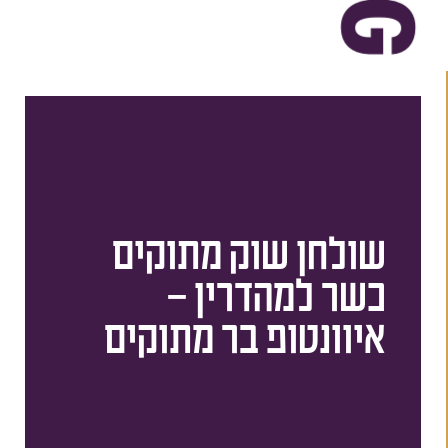
שולחן שוק מתוקים
כשר למהדרין –
איוונטופ בר מתוקים