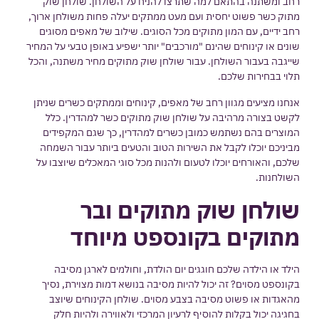
רחב ומשתנה בהתאם למה שתרצו להניח על השולחן. שולחן שוק
מתוק כשר פשוט יחסית ועם מעט ממתקים יעלה פחות משולחן ארוך,
רחב ידיים, עם המון מתוקים מכל הסוגים. שילוב של מאפים מסוגים
שונים או קינוחים שהינם "מורכבים" יותר ישפיע באופן טבעי על המחיר
שייגבה בעבור השולחן. עבור שולחן שוק מתוקים מחיר משתנה, והכל
תלוי בבחירות שלכם.
אנחנו מציעים מגוון רחב של מאפים, קינוחים וממתקים כשרים שניתן
לקשט בצורה מרהיבה על שולחן שוק מתוקים כשר למהדרין. כלל
המוצרים בהם נשתמש כמובן כשרים למהדרין, כך שגם המקפידים
מביניכם יוכלו לקבל את השירות הטוב והטעים ביותר עבור השמחה
שלכם, והאורחים יוכלו לטעום ולהנות מכל סוגי המאכלים שיוצבו על
השולחנות.
שולחן שוק מתוקים ובר
מתוקים בקונספט מיוחד
הילד או הילדה שלכם חוגגים יום הולדת, וחולמים לארגן מסיבה
בקונספט מסוים? זה יכול להיות מסיבה בנושא דמות מצוירת, נסיך
מהאגדות או פשוט מסיבה בצבע מסוים. שולחן הקינוחים שיוצב
בחגיגה יכול בקלות להוסיף לרעיון המרכזי ולאווירה ולהיות חלק