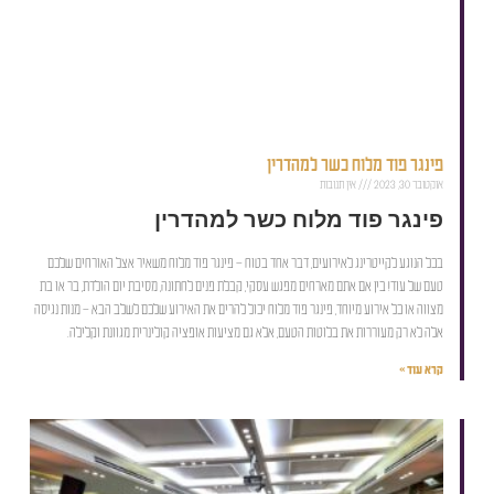
פינגר פוד מלוח כשר למהדרין
אוקטובר 30, 2023
אין תגובות
פינגר פוד מלוח כשר למהדרין
בכל הנוגע לקייטרינג לאירועים, דבר אחד בטוח – פינגר פוד מלוח משאיר אצל האורחים שלכם
טעם של עוד! בין אם אתם מארחים מפגש עסקי, קבלת פנים לחתונה, מסיבת יום הולדת, בר או בת
מצווה או כל אירוע מיוחד, פינגר פוד מלוח יכול להרים את האירוע שלכם לשלב הבא – מנות נגיסה
אלה לא רק מעוררות את בלוטות הטעם, אלא גם מציעות אופציה קולינרית מגוונת וקלילה.
קרא עוד »