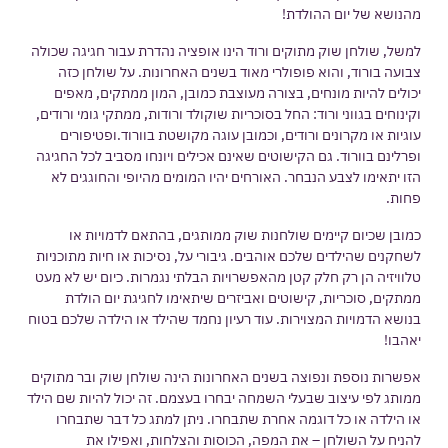
מהנושא של יום ההולדת!
למשל, שולחן שוק מתוקים ורוד הינו אופציה נהדרת עבור חגיגה שכולה
צבועה בורוד, והוא פופולרי מאוד בשנים האחרונות. על שולחן כזה
יכולים להיות מונחים, בצורה מעוצבת כמובן, המון ממתקים, מאפים
וקינוחים בגווני ורוד: החל בסוכריות שוקולד ורודות, ממתקי גומי ורודים,
עוגיות או מקרונים ורודים, וכמובן עוגה מקושטת בוורוד.ופטיפורים
ופרלינם בוורוד. גם הקישוטים שאינם אכילים ויונחו מסביב לכל החגיגה
הזו יתאימו לצבע הנבחר. האורחים יהיו המומים מהיופי והחוגגים לא
פחות.
כמובן שכיום קיימים שולחנות שוק ממותגים, בהתאם לדמויות או
לשחקנים שהילדים שלכם אוהבים. גיבורי על, נסיכות או חיות מתוכניות
טלוויזיה הן רק חלק קטן מהאפשרויות הבלתי נגמרות. כיום יש לא מעט
ממתקים, סוכריות, קישוטים ואביזרים שיתאימו לחגיגת יום הולדת
בנושא הדמויות המצוירות. עוד רעיון נחמד שהילד או הילדה שלכם בטוח
יאהבו!
אפשרות נוספת ונפוצה בשנים האחרונות הינה שולחן שוק ובר מתוקים
ממותג לפי עיצוב שבעלי השמחה יבחרו בעצמם. זה יכול להיות שם הילד
או הילדה או כל דוגמה אחרת שתבחרו. ניתן למתג כל דבר שתבחרו
להניח על השולחן – את המפה, הכוסות והצלחות, ואפילו את