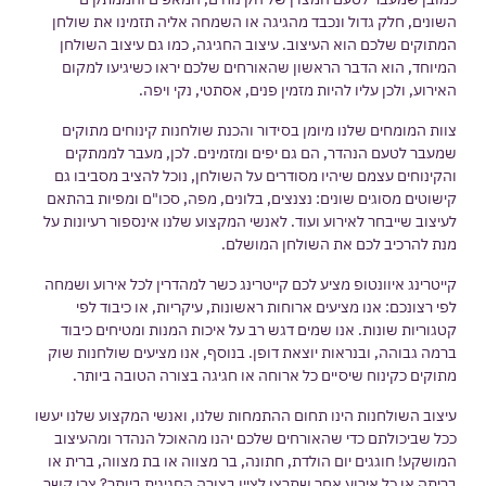
השונים, חלק גדול ונכבד מהגיגה או השמחה אליה תזמינו את שולחן
המתוקים שלכם הוא העיצוב. עיצוב החגיגה, כמו גם עיצוב השולחן
המיוחד, הוא הדבר הראשון שהאורחים שלכם יראו כשיגיעו למקום
האירוע, ולכן עליו להיות מזמין פנים, אסתטי, נקי ויפה.
צוות המומחים שלנו מיומן בסידור והכנת שולחנות קינוחים מתוקים
שמעבר לטעם הנהדר, הם גם יפים ומזמינים. לכן, מעבר לממתקים
והקינוחים עצמם שיהיו מסודרים על השולחן, נוכל להציב מסביבו גם
קישוטים מסוגים שונים: נצנצים, בלונים, מפה, סכו"ם ומפיות בהתאם
לעיצוב שייבחר לאירוע ועוד. לאנשי המקצוע שלנו אינספור רעיונות על
מנת להרכיב לכם את השולחן המושלם.
קייטרינג איוונטופ מציע לכם
קייטרינג כשר למהדרין
לכל אירוע ושמחה
לפי רצונכם: אנו מציעים ארוחות ראשונות, עיקריות, או כיבוד לפי
קטגוריות שונות. אנו שמים דגש רב על איכות המנות ומטיחים כיבוד
ברמה גבוהה, ובנראות יוצאת דופן. בנוסף, אנו מציעים שולחנות שוק
מתוקים כקינוח שיסיים כל ארוחה או חגיגה בצורה הטובה ביותר.
עיצוב השולחנות הינו תחום ההתמחות שלנו, ואנשי המקצוע שלנו יעשו
ככל שביכולתם כדי שהאורחים שלכם יהנו מהאוכל הנהדר ומהעיצוב
המושקע! חוגגים יום הולדת, חתונה, בר מצווה או בת מצווה, ברית או
בריתה או כל אירוע אחר שתרצו לציין בצורה החגיגית ביותר? צרו קשר