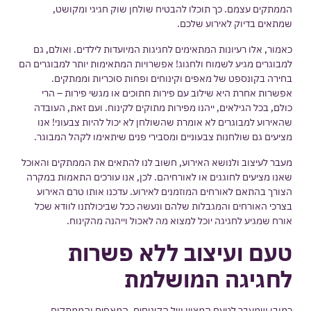
הממתקים עצמם. כך תוכלו להבטיח שולחן שוק חגיגי ומקושט,
שמתאים בדיוק לאירוע שלכם.
כאמור, אלו רעיונות המתאימים לחגיגות המיועדות לילדים. ואולם, גם
למבוגרים מגיע לשמוח ולחגוג! אפשרויות המתאימות יותר למבוגרים הם
בחירה בקונספט של מאפים וקינוחים ופחות סוכריות וממתקים.
אפשרות אחרת היא שילוב עם פירות חתוכים או מגשי פירות – הרי
כולם, בכל הגילאים, ייהנו מפירות מתוקים לקינוח. ועם זאת, העובדה
שהאירוע למבוגרים לא אומרת שהשולחן לא יכול להיות צבעוני! אנו
מציעים גם שולחנות צבעוניים ומסבירי פנים שיתאימו לקהל המבוגר.
מעבר לעיצוב ולנושא האירוע, חשוב לנו להתאים את הממתקים והאוכל
שאנו מציעים לחוגגים או לאורחיהם. לכן, אנו עורכים התאמות במקרה
הצורך בהתאם לאורחים המוזמנים לאירוע. עדכנו אותו טרם האירוע
בצרכי האורחים והמגבלות שלהם ונעשה ככל שביכולתנו לוודא שכל
אורח שמגיע לחגיגה יוכל למצוא מה לאכול וייהנה מהקינוח.
טעם ועיצוב ללא פשרות
לחגיגה המושלמת
כמובן שמעבר לטעם המצוין של הקינוחים, המאפים והממתקים