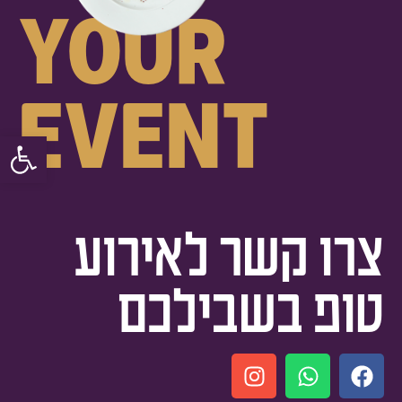
your
event
פתח סרגל
צרו קשר לאירוע
טופ בשבילכם